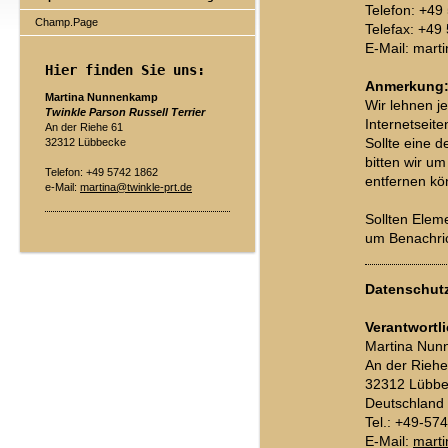
Telefon: +49
Champ.Page
Telefax: +49
E-Mail: mart
Hier finden Sie uns:
Anmerkung
Martina Nunnenkamp
Wir lehnen je
Twinkle Parson Russell Terrier
Internetseite
An der Riehe 61
32312 Lübbecke
Sollte eine d
bitten wir um
Telefon: +49 5742 1862
entfernen kö
e-Mail:
martina@twinkle-prt.de
Sollten Eleme
um Benachric
Datenschutz
Verantwortli
Martina Nun
An der Riehe
32312 Lübb
Deutschland
Tel.: +49-57
E-Mail:
marti