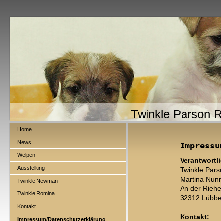
Twinkle Parson R
Home
News
Impressu
Welpen
Verantwortli
Ausstellung
Twinkle Parso
Martina Nu
Twinkle Newman
An der Riehe
Twinkle Romina
32312 Lübb
Kontakt
Kontakt:
Impressum/Datenschutzerklärung